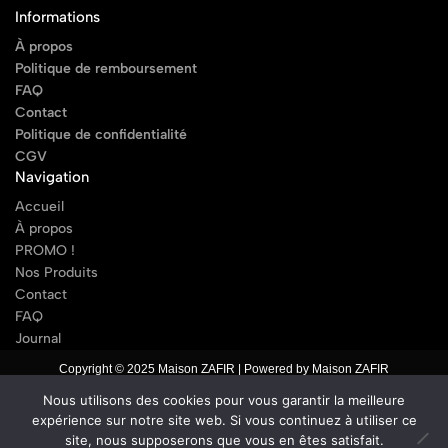
Informations
À propos
Politique de remboursement
FAQ
Contact
Politique de confidentialité
CGV
Navigation
Accueil
À propos
PROMO !
Nos Produits
Contact
FAQ
Journal
Copyright © 2025 Maison ZAFIR | Powered by Maison ZAFIR
Nous utilisons des cookies pour vous garantir la meilleure
expérience sur notre site web. Si vous continuez à utiliser ce
site, nous supposerons que vous en êtes satisfait.