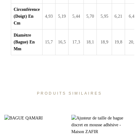
Circonférence
(doigt) En
4,93
5,19
5,44
5,70
5,95
6,21
6,46
Cm
Diamètre
(bague) En
15,7
16,5
17,3
18,1
18,9
19,8
20,6
Mm
PRODUITS SIMILAIRES