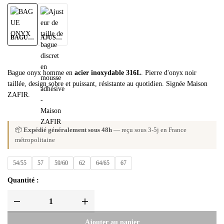
BAGUE ONYX
AJUSTEUR DE BAGUE
Bague onyx homme en
acier inoxydable 316L
. Pierre d'onyx noir
taillée, design sobre et puissant, résistante au quotidien. Signée Maison
ZAFIR.
📦
Expédié généralement sous 48h
— reçu sous 3-5j en France
métropolitaine
54/55
57
59/60
62
64/65
67
Quantité :
Ajouter au panier