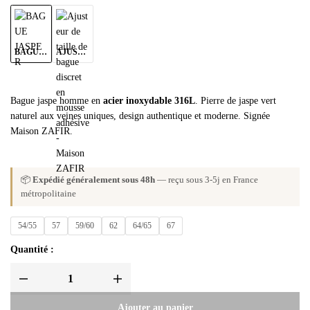
BAGUE JASPER
AJUSTEUR DE BAGUE
Bague jaspe homme en
acier inoxydable 316L
. Pierre de jaspe vert
naturel aux veines uniques, design authentique et moderne. Signée
Maison ZAFIR.
📦
Expédié généralement sous 48h
— reçu sous 3-5j en France
métropolitaine
54/55
57
59/60
62
64/65
67
Quantité :
Ajouter au panier