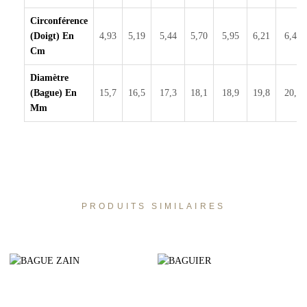
Circonférence
(doigt) En
4,93
5,19
5,44
5,70
5,95
6,21
6,46
Cm
Diamètre
(bague) En
15,7
16,5
17,3
18,1
18,9
19,8
20,6
Mm
PRODUITS SIMILAIRES