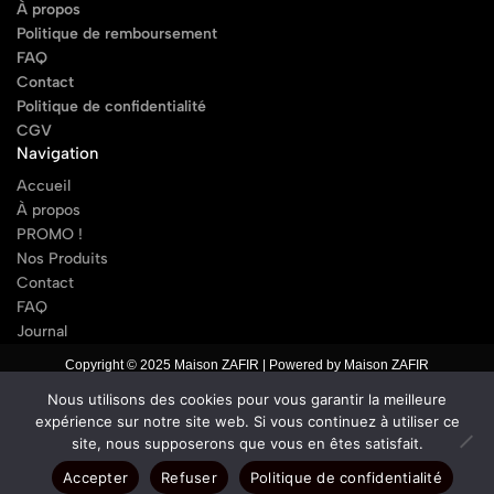
À propos
Politique de remboursement
FAQ
Contact
Politique de confidentialité
CGV
Navigation
Accueil
À propos
PROMO !
Nos Produits
Contact
FAQ
Journal
Copyright © 2025 Maison ZAFIR | Powered by Maison ZAFIR
Nous utilisons des cookies pour vous garantir la meilleure
expérience sur notre site web. Si vous continuez à utiliser ce
site, nous supposerons que vous en êtes satisfait.
Accepter
Refuser
Politique de confidentialité