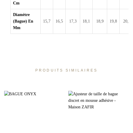
Cm
Diamètre
(bague) En
15,7
16,5
17,3
18,1
18,9
19,8
20,6
Mm
PRODUITS SIMILAIRES