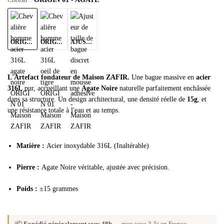
ORIGIN 01 - AGATE
ORIGIN 01 - TIGRE
AJUSTEUR DE BAGUE
L'Artefact fondateur de Maison ZAFIR.
Une bague massive en
acier
316L
pur, accueillant une
Agate Noire
naturelle parfaitement enchâssée
dans sa structure. Un design architectural, une densité réelle de
15g
, et
une résistance totale à l'eau et au temps.
Matière :
Acier inoxydable 316L (Inaltérable)
Pierre :
Agate Noire véritable, ajustée avec précision.
Poids :
±15 grammes
📦
Expédié généralement sous 48h
— reçu sous 3-5j en France