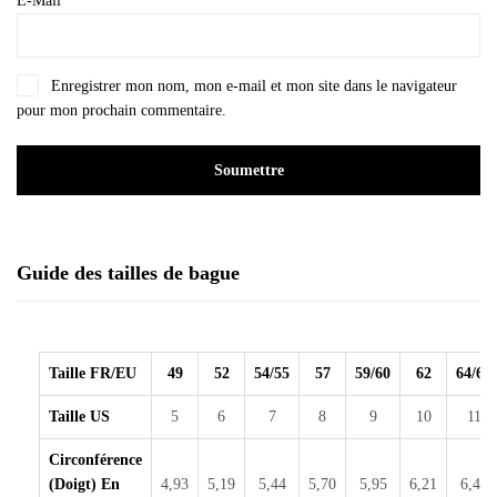
E-Mail
*
Enregistrer mon nom, mon e-mail et mon site dans le navigateur
pour mon prochain commentaire.
Guide des tailles de bague
Taille FR/EU
49
52
54/55
57
59/60
62
64/65
Taille US
5
6
7
8
9
10
11
Circonférence
(doigt) En
4,93
5,19
5,44
5,70
5,95
6,21
6,46