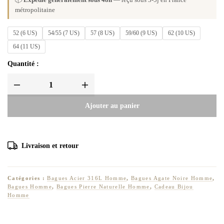
métropolitaine
52 (6 US)
54/55 (7 US)
57 (8 US)
59/60 (9 US)
62 (10 US)
64 (11 US)
Quantité :
Ajouter au panier
Livraison et retour
Catégories :
Bagues Acier 316L Homme
,
Bagues Agate Noire Homme
,
Bagues Homme
,
Bagues Pierre Naturelle Homme
,
Cadeau Bijou
Homme