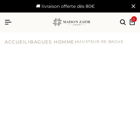
🚚 livraison offerte dès 80€
0
ACCUEIL
BAGUES HOMME
AJUSTEUR DE BAGUE