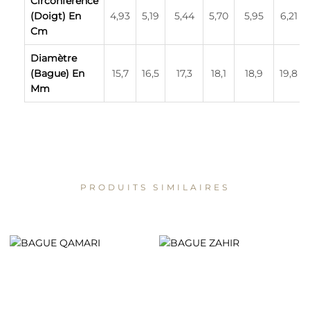
Circonférence
(doigt) En
4,93
5,19
5,44
5,70
5,95
6,21
Cm
Diamètre
(bague) En
15,7
16,5
17,3
18,1
18,9
19,8
Mm
PRODUITS SIMILAIRES