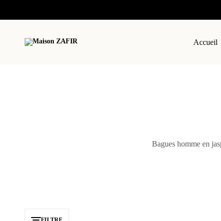
Accueil
Maison
Élégance
ZAFIR
&
Modernité
Bagues homme en jasp
FILTRE