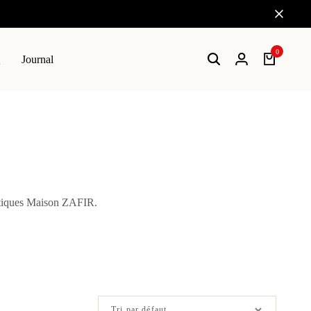
🔒 Paiement sécurisé SSL
0
Q
Journal
Recherche
Connexion
Chariot
ntiques Maison ZAFIR.