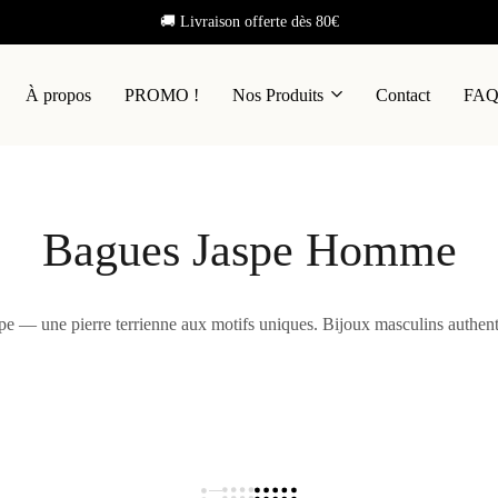
🚚 Livraison offerte dès 80€
À propos
PROMO !
Nos Produits
Contact
FA
Bagues Jaspe Homme
e — une pierre terrienne aux motifs uniques. Bijoux masculins authe