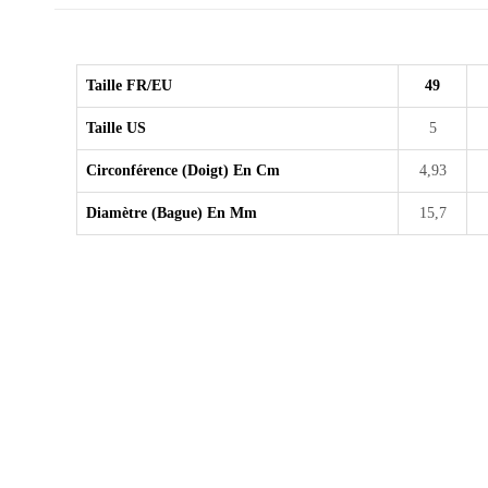
Taille FR/EU
49
Taille US
5
Circonférence (doigt) En Cm
4,93
Diamètre (bague) En Mm
15,7