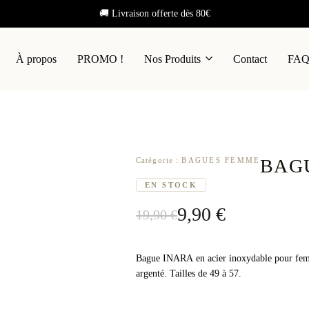
🚚 Livraison offerte dès 80€
À propos
PROMO !
Nos Produits
Contact
FA
BAG
Catégorie :
BAGUES FEMME
EN STOCK
9,90
€
19,90
€
Le
Le
prix
prix
initial
actuel
Bague INARA en acier inoxydable pour femme.
argenté. Tailles de 49 à 57.
était :
est :
19,90 €.
9,90 €.