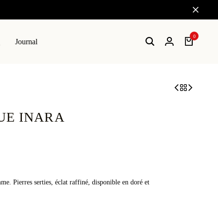
🔒 Paiement sécurisé SSL
0
Q
Journal
Recherche
Connexion
Chariot
UE INARA
 Pierres serties, éclat raffiné, disponible en doré et