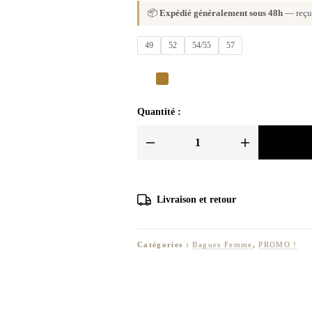
📦
Expédié généralement sous 48h
— reçu 
49
52
54/55
57
Quantité :
quantité
de
BAGUE
INARA
Livraison et retour
Catégories :
Bagues Femme
,
PROMO !