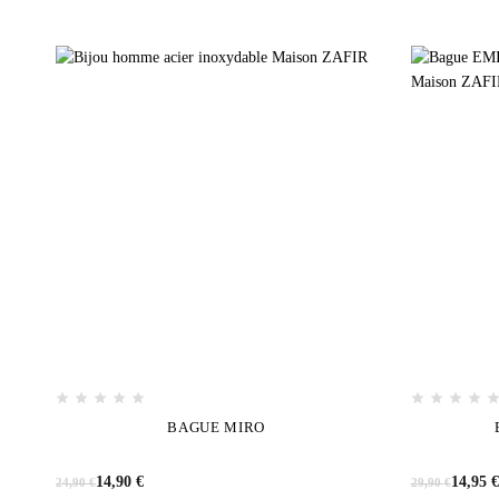
BAGUE MIRO
Le
Le
Le
Le
14,90
€
14,95
€
24,90
€
29,90
€
prix
prix
prix
prix