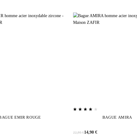
Noté
4.00
sur
BAGUE EMIR ROUGE
BAGUE AMIRA
5
Le
Le
14,90
€
22,90
€
prix
prix