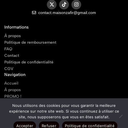
contact.maisonzafir@gmail.com
Informations
À propos
Politique de remboursement
FAQ
Contact
Politique de confidentialité
CGV
Navigation
Accueil
À propos
PROMO !
Nos Produits
Nous utilisons des cookies pour vous garantir la meilleure
Contact
expérience sur notre site web. Si vous continuez à utiliser ce
FAQ
site, nous supposerons que vous en êtes satisfait.
Journal
Accepter
Refuser
Politique de confidentialité