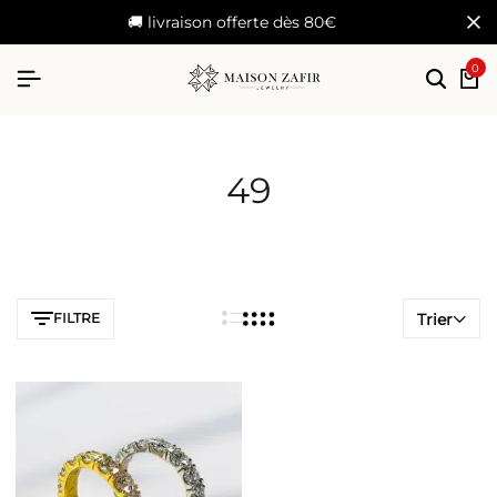
🚚 livraison offerte dès 80€
0
49
FILTRE
Trier