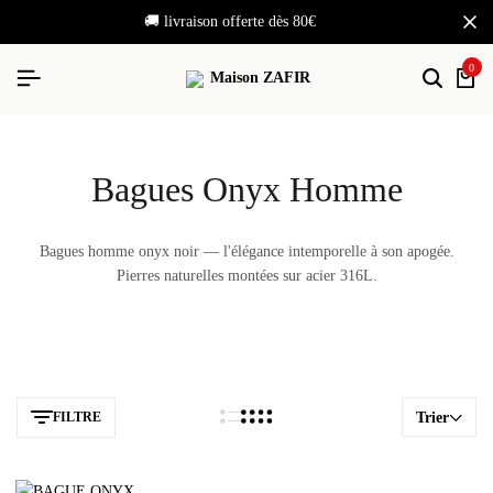
🚚 livraison offerte dès 80€
0
Recher
Cha
Bagues Onyx Homme
Bagues homme onyx noir — l'élégance intemporelle à son apogée.
Pierres naturelles montées sur acier 316L.
FILTRE
Trier